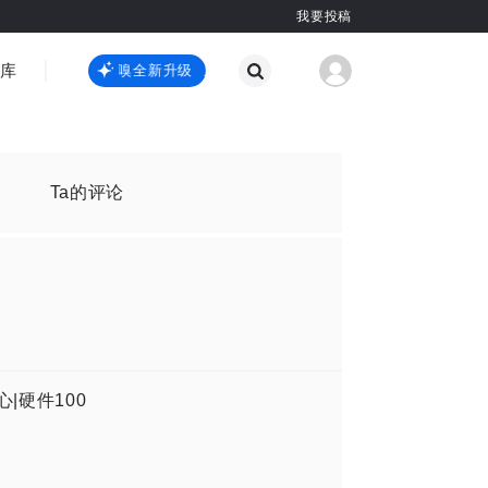
我要投稿
智库
虎嗅嗅全新升级
虎嗅嗅全新升级
国际热点
其他
Ta的评论
|硬件100