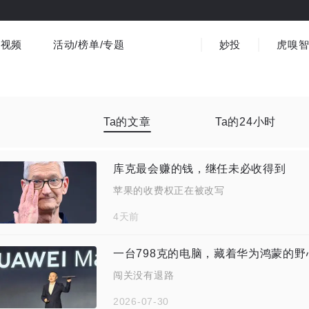
视频
活动/榜单/专题
妙投
虎嗅
商业消费
社会文化
金融财经
出海
界
视频精选
书影音
医疗
3C数码
观点
Ta的文章
Ta的24小时
库克最会赚的钱，继任未必收得到
苹果的收费权正在被改写
4天前
一台798克的电脑，藏着华为鸿蒙的野心
闯关没有退路
2026-07-30