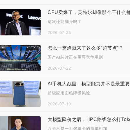
CPU卖爆了，英特尔却像那个干什么
这次还能翻身吗？
2026-07-25
怎么一窝蜂就来了这么多“超节点”？
国产AI芯片正在重写竞争规则
2026-07-22
AI手机大战里，模型能力并不是最重
超级应用面临降级风险
2026-07-19
大模型降价之后，HPC路线怎么打Tok
万卡不是一万张单卡的简单相加