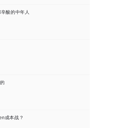
都辛酸的中年人
要的
en成本战？