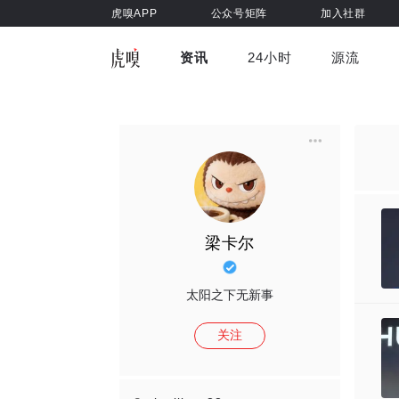
虎嗅APP
公众号矩阵
加入社群
资讯
24小时
源流
全部
前沿科技
车与出行
虎嗅视
游戏娱乐
健康
梁卡尔
太阳之下无新事
关注