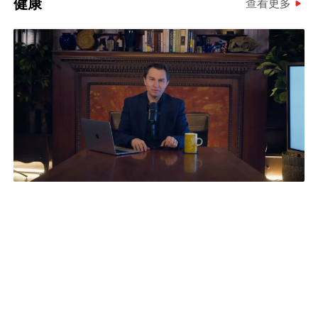
健康
查看更多
最有生意头脑的哈佛教授，是如何抗衰
原创
的？
可信吗？安全吗？值得借鉴吗？
九叶刀研究
1天前
最悲观预测：精子浓度腰斩，未来趋