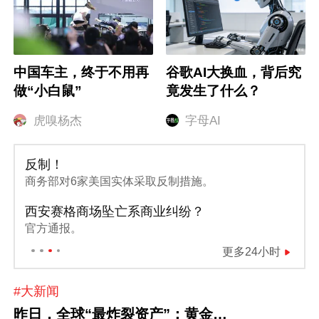
中国车主，终于不用再
谷歌AI大换血，背后究
做“小白鼠”
竟发生了什么？
虎嗅杨杰
字母AI
反制！
商务部对6家美国实体采取反制措施。
西安赛格商场坠亡系商业纠纷？
官方通报。
更多24小时
#大新闻
昨日，全球“最炸裂资产”：黄金…