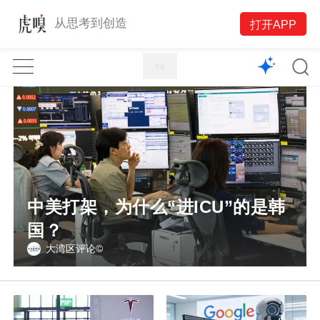
1X
从思考到创造
打开APP
APP
主页
中美打架，为什么“进ICU”的是韩
国？
大湾区评论©