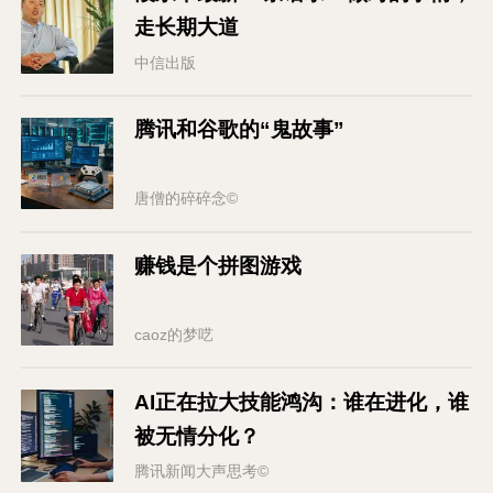
走长期大道
中信出版
腾讯和谷歌的“鬼故事”
唐僧的碎碎念©
赚钱是个拼图游戏
caoz的梦呓
AI正在拉大技能鸿沟：谁在进化，谁
被无情分化？
腾讯新闻大声思考©