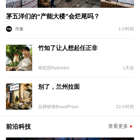
茅五洋们的“产能大楼”会烂尾吗？
市象
1小时前
竹知了让人想起任正非
再想想Rethink©
1天前
别了，兰州拉面
品牌棱镜BrandPrism
22小时前
前沿科技
查看更多