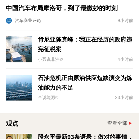
中国汽车布局摩洛哥，到了最微妙的时刻
汽车商业评论
9小时前
肯尼亚陈克峰：我正在经历的政府违
宪征税案
小聂说非洲©
4小时前
石油危机正由原油供应短缺演变为炼
油能力的不足
全说能源©
23小时前
观点
查看全部
段永平最新93条语录：做对的事情，