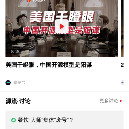
05:16
0
美国干瞪眼，中国开源模型是阳谋
2
暗信号
源流·讨论
更多讨论
餐饮“大师”集体“废号”？