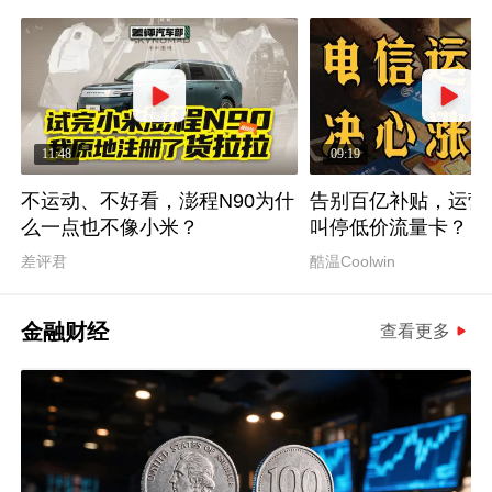
11:48
09:19
不运动、不好看，澎程N90为什
告别百亿补贴，运营
么一点也不像小米？
叫停低价流量卡？
差评君
酷温Coolwin
金融财经
查看更多