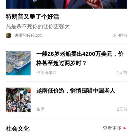
特朗普又整了个好活
凡是杀不死你的让你更强大
唐僧的碎碎念©
8小时前
一艘26岁老船卖出4200万美元，价
格甚至超过两岁时？
信德海事©
1天前
越南低价游，悄悄围猎中国老人
旅界
2天前
社会文化
查看更多