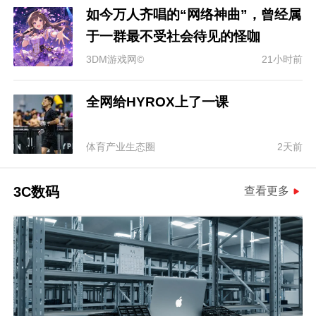
如今万人齐唱的“网络神曲”，曾经属
于一群最不受社会待见的怪咖
3DM游戏网©
21小时前
全网给HYROX上了一课
体育产业生态圈
2天前
3C数码
查看更多