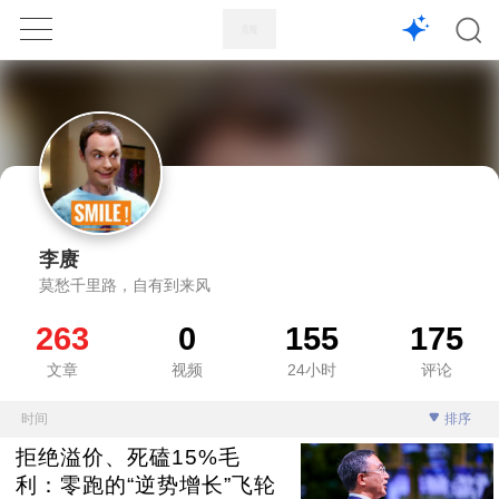
1X
APP
主页
李赓
莫愁千里路，自有到来风
263
0
155
175
文章
视频
24小时
评论
时间
排序
拒绝溢价、死磕15%毛
利：零跑的“逆势增长”飞轮