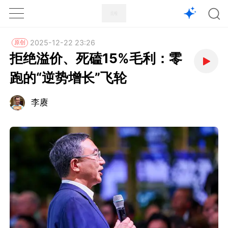
1X
APP
主页
2025-12-22 23:26
原创
拒绝溢价、死磕15%毛利：零
跑的“逆势增长”飞轮
李赓