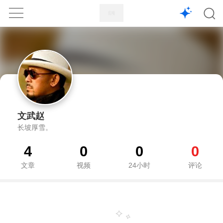
1X
APP
主页
文武赵
长坡厚雪。
4
0
0
0
文章
视频
24小时
评论