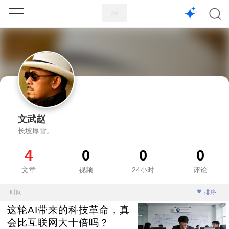
1X
APP
主页
文武赵
长坡厚雪。
4
0
0
0
文章
视频
24小时
评论
时间
排序
这轮AI带来的科技革命，真
会比互联网大十倍吗？