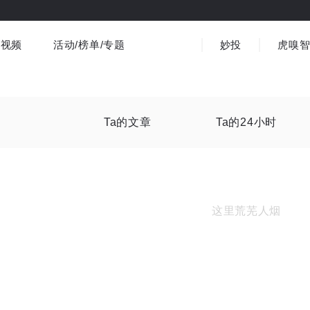
视频
活动/榜单/专题
妙投
虎嗅
商业消费
社会文化
金融财经
出海
界
视频精选
书影音
医疗
3C数码
观点
Ta的文章
Ta的24小时
这里荒芜人烟