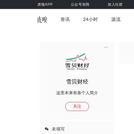
虎嗅APP
公众号矩阵
加入社群
资讯
24小时
源流
全部
前沿科技
车与出行
虎嗅视
游戏娱乐
健康
雪贝财经
这里本来有条个人简介
关注
未填写