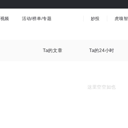
视频
活动/榜单/专题
妙投
虎嗅
商业消费
社会文化
金融财经
出海
界
视频精选
书影音
医疗
3C数码
观点
Ta的文章
Ta的24小时
这里空空如也