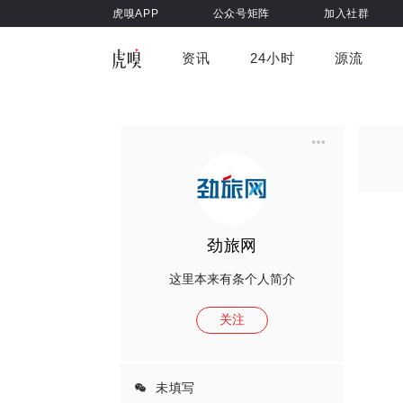
虎嗅APP
公众号矩阵
加入社群
资讯
24小时
源流
全部
前沿科技
车与出行
虎嗅视
游戏娱乐
健康
劲旅网
这里本来有条个人简介
关注
未填写