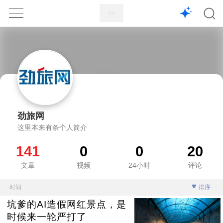
1X
APP
主页
劲旅网
这里本来有条个人简介
141
0
0
20
文章
视频
24小时
评论
时间
排序
坑爹的AI造假网红景点，是
时候来一轮严打了