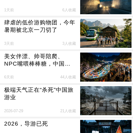
1天前
6人收藏
肆虐的低价游购物团，今年
暑期被北京一刀切了
3天前
3人收藏
美女伴漂、帅哥陪爬、
NPC嘴喂棒棒糖，中国景
区的尽头竟然是夜总会
6天前
44人收藏
极端天气正在“杀死”中国旅
游业
2026-07-29
21人收藏
2026，导游已死