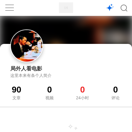
1X
APP
主页
局外人看电影
这里本来有条个人简介
90
0
0
0
文章
视频
24小时
评论