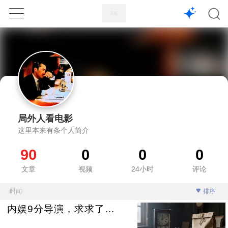
1X
APP
主页
局外人看电影
这里本来有条个人简介
90
0
0
0
文章
视频
24小时
评论
时间
排序
内娱9分导演，求求了…