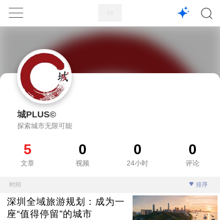
1X
APP
主页
城PLUS©
探索城市无限可能
5
0
0
0
文章
视频
24小时
评论
时间
排序
深圳全域旅游规划：成为一
座“值得停留”的城市