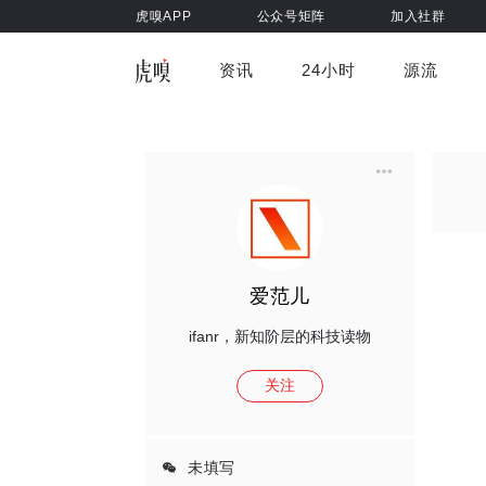
虎嗅APP
公众号矩阵
加入社群
资讯
24小时
源流
全部
前沿科技
车与出行
虎嗅视
游戏娱乐
健康
爱范儿
ifanr，新知阶层的科技读物
关注
未填写