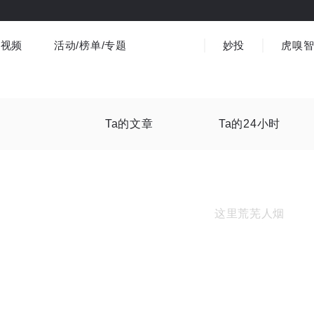
视频
活动/榜单/专题
妙投
虎嗅
商业消费
社会文化
金融财经
出海
界
视频精选
书影音
医疗
3C数码
观点
Ta的文章
Ta的24小时
这里荒芜人烟