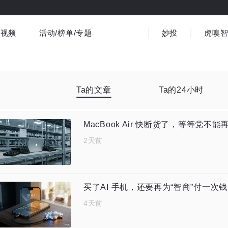
视频
活动/榜单/专题
妙投
虎嗅
商业消费
社会文化
金融财经
出海
界
视频精选
书影音
医疗
3C数码
观点
Ta的文章
Ta的24小时
MacBook Air 快断货了，等等党不能
2天前
买了AI 手机，还要再为“智商”付一次
4天前