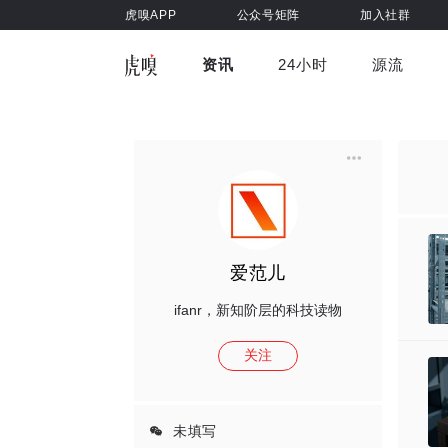
虎嗅APP
公众号矩阵
加入社群
资讯
24小时
源流
全部
前沿科技
车与出行
虎嗅视
游戏娱乐
健康
爱范儿
ifanr，新知阶层的科技读物
关注
未填写