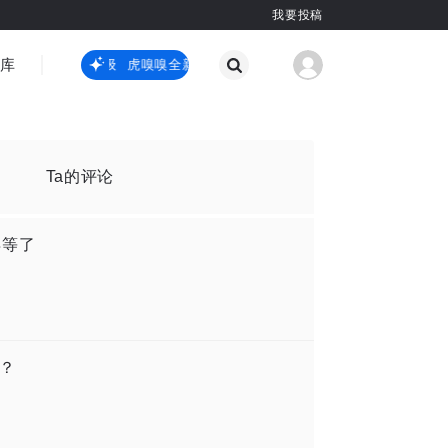
我要投稿
智库
虎嗅嗅全新升级
虎嗅嗅全新升级
国际热点
其他
Ta的评论
再等了
钱？