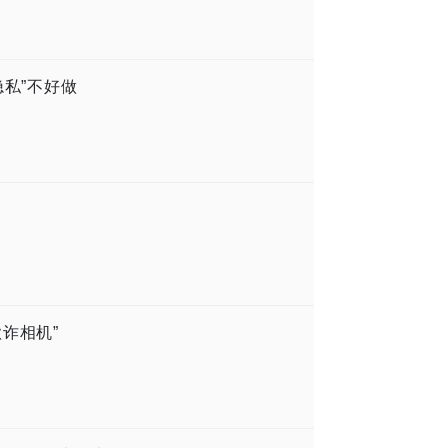
隐私”不好做
欺诈相机”