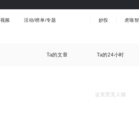
视频
活动/榜单/专题
妙投
虎嗅
商业消费
社会文化
金融财经
出海
界
视频精选
书影音
医疗
3C数码
观点
Ta的文章
Ta的24小时
这里荒芜人烟