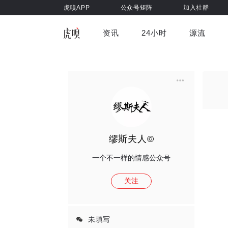
虎嗅APP
公众号矩阵
加入社群
资讯
24小时
源流
全部
前沿科技
车与出行
虎嗅视
游戏娱乐
健康
缪斯夫人©
一个不一样的情感公众号
关注
未填写