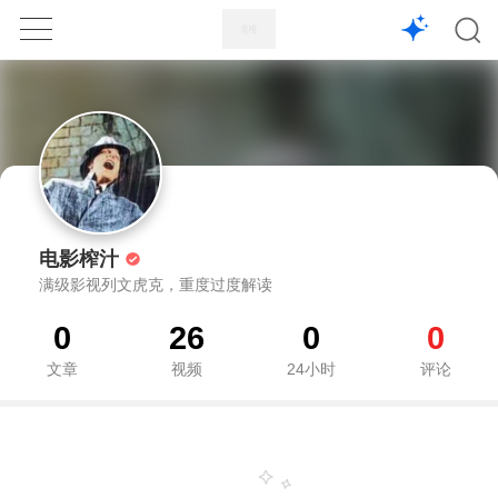
1X
APP
主页
电影榨汁
满级影视列文虎克，重度过度解读
0
26
0
0
文章
视频
24小时
评论