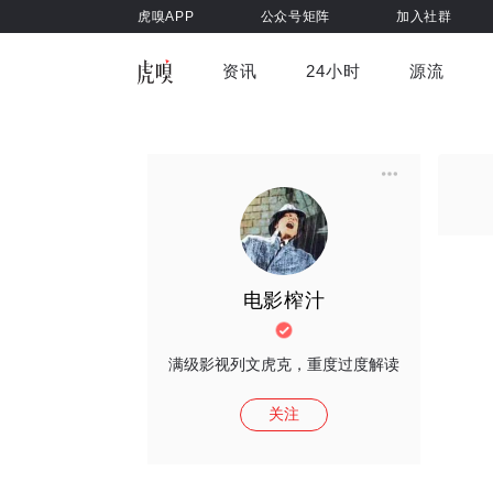
虎嗅APP
公众号矩阵
加入社群
资讯
24小时
源流
全部
前沿科技
车与出行
虎嗅视
游戏娱乐
健康
电影榨汁
满级影视列文虎克，重度过度解读
关注