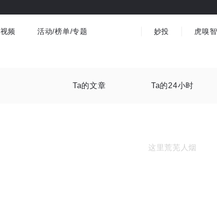
视频
活动/榜单/专题
妙投
虎嗅
商业消费
社会文化
金融财经
出海
界
视频精选
书影音
医疗
3C数码
观点
Ta的文章
Ta的24小时
这里荒芜人烟