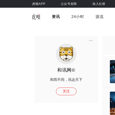
虎嗅APP
公众号矩阵
加入社群
资讯
24小时
源流
全部
前沿科技
车与出行
虎嗅视
游戏娱乐
健康
和讯网©
和而不同，讯达天下
关注