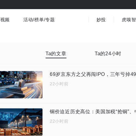
视频
活动/榜单/专题
妙投
虎嗅
商业消费
社会文化
金融财经
出海
界
视频精选
书影音
医疗
3C数码
观点
Ta的文章
Ta的24小时
69岁京东方之父再闯IPO，三年亏掉4
22小时前
铜价迫近历史高位：美国加税“抢铜”
22小时前