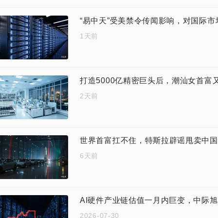
“易中天”受美禁令传闻影响，对国际
1天前
打造5000亿精密巨头后，潮汕女首富
2天前
世界首富扛不住，特斯拉辟谣甩卖中国
6天前
AI硬件产业链估值一月内巨变，中际旭
2026-07-30