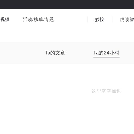
视频
活动/榜单/专题
妙投
虎嗅
商业消费
社会文化
金融财经
出海
界
视频精选
书影音
医疗
3C数码
观点
Ta的文章
Ta的24小时
这里空空如也