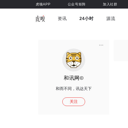
虎嗅APP
公众号矩阵
加入社群
资讯
24小时
源流
全部
前沿科技
车与出行
虎嗅视
游戏娱乐
健康
和讯网©
和而不同，讯达天下
关注