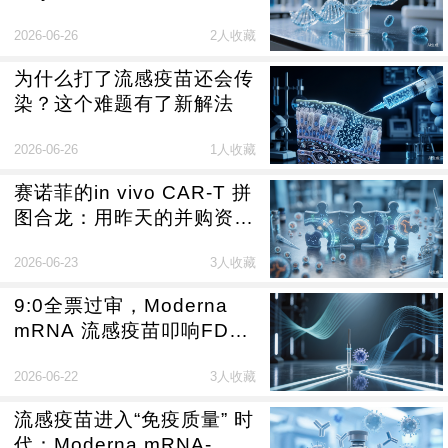
免疫工程：解构Moderna
2026-06-26
2人收藏
的下半场
为什么打了流感疫苗还会传
染？这个难题有了新解法
2026-06-26
1人收藏
赛诺菲的in vivo CAR-T 拼
图合龙：用昨天的并购资
产，能赢明天的技术战争
2026-06-23
3人收藏
吗？
9:0全票过审，Moderna
mRNA 流感疫苗叩响FDA
大门：双轨审批下的入场券
2026-06-22
3人收藏
与行业分水岭
流感疫苗进入“免疫质量” 时
代：Moderna mRNA-