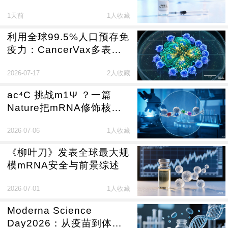
26.6%，Moderna走出新
1天前
1人收藏
冠之后关键一步
利用全球99.5%人口预存免
疫力：CancerVax多表
位“智能mRNA”完成体外验
2026-07-17
2人收藏
证
ac⁴C 挑战m1Ψ ？一篇
Nature把mRNA修饰核苷
带入精细设计时代
2026-07-06
1人收藏
《柳叶刀》发表全球最大规
模mRNA安全与前景综述
2026-07-01
1人收藏
Moderna Science
Day2026：从疫苗到体内