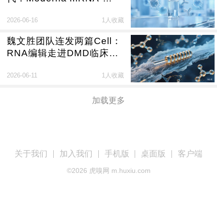
1010验证长效广谱免疫潜
2026-06-16
1人收藏
力
魏文胜团队连发两篇Cell：
RNA编辑走进DMD临床探
索
2026-06-11
1人收藏
加载更多
关于我们
加入我们
手机版
桌面版
客户端
©
2026
虎嗅网 m.huxiu.com