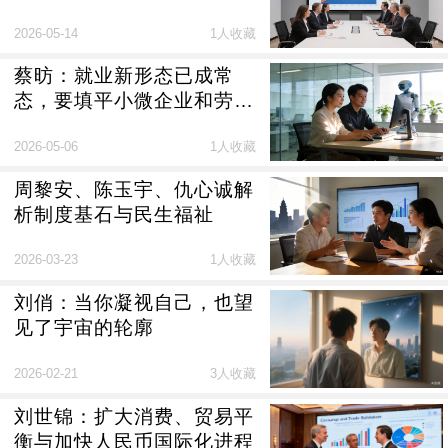
2026-05-14
1人收藏
蔡昉：就业新形态已成常
态，要填平小微企业和劳动
者面临的“数智鸿沟”
2026-05-06
1人收藏
周黎安、陈玉宇、仇心诚解
析制度基石与民生福祉
2026-03-23
1人收藏
刘俏：当你凝视自己，也望
见了宇宙的轮廓
2026-02-21
3人收藏
刘世锦：扩大消费、贸易平
衡与加快人民币国际化进程