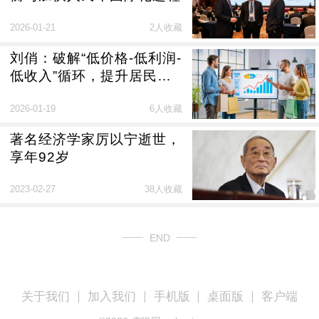
2026-01-21
2人收藏
刘俏：破解“低价格-低利润-
低收入”循环，提升居民消
费
2026-01-19
6人收藏
著名经济学家厉以宁逝世，
享年92岁
2023-02-27
38人收藏
END
关于我们
加入我们
手机版
桌面版
客户端