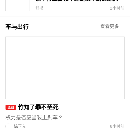
探？
舒书
2小时前
车与出行
查看更多
竹知了罪不至死
原创
权力是否应当装上刹车？
陈玉立
8小时前