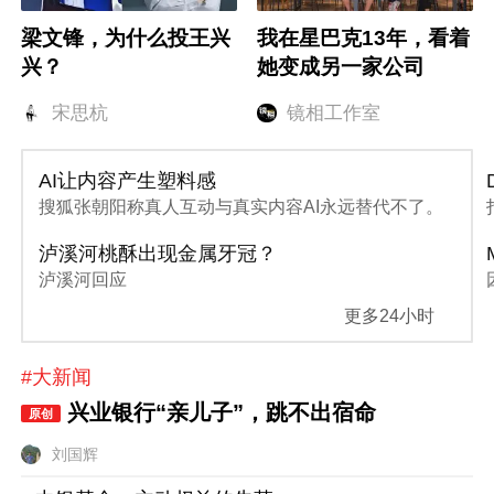
梁文锋，为什么投王兴
我在星巴克13年，看着
兴？
她变成另一家公司
宋思杭
镜相工作室
AI让内容产生塑料感
搜狐张朝阳称真人互动与真实内容AI永远替代不了。
泸溪河桃酥出现金属牙冠？
泸溪河回应
更多24小时
#大新闻
兴业银行“亲儿子”，跳不出宿命
原创
刘国辉