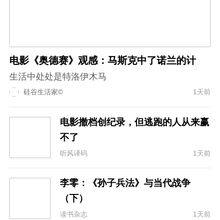
电影《奥德赛》观感：马斯克中了诺兰的计
生活中处处是特洛伊木马
硅谷生活家©
1天前
电影撤档创纪录，但逃跑的人从来赢
不了
听风译码
1天前
李零：《孙子兵法》与当代战争
（下）
读书杂志
1天前