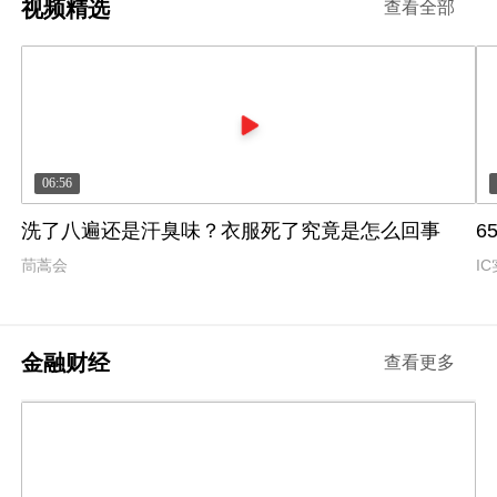
视频精选
查看全部
06:56
洗了八遍还是汗臭味？衣服死了究竟是怎么回事
6
茼蒿会
I
金融财经
查看更多