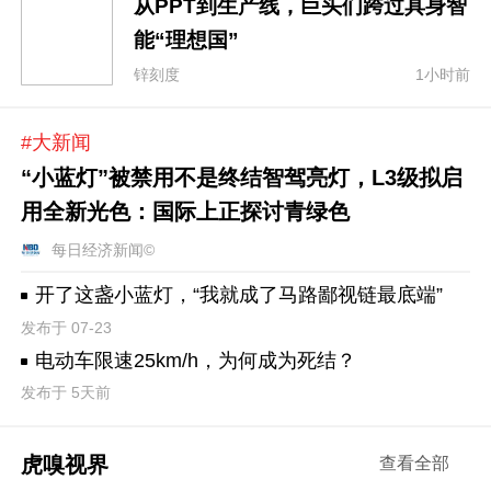
从PPT到生产线，巨头们跨过具身智
能“理想国”
锌刻度
1小时前
#大新闻
“小蓝灯”被禁用不是终结智驾亮灯，L3级拟启
用全新光色：国际上正探讨青绿色
每日经济新闻©
开了这盏小蓝灯，“我就成了马路鄙视链最底端”
发布于 07-23
电动车限速25km/h，为何成为死结？
发布于 5天前
虎嗅视界
查看全部