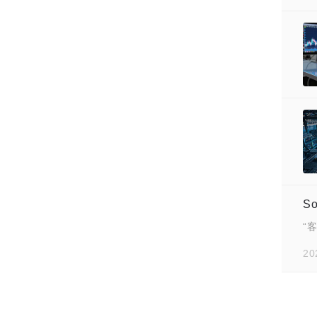
S
“
20