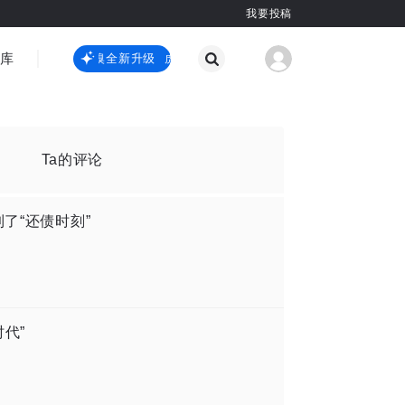
我要投稿
智库
虎嗅嗅全新升级
虎嗅嗅全新升级
国际热点
其他
Ta的评论
了“还债时刻”
代”