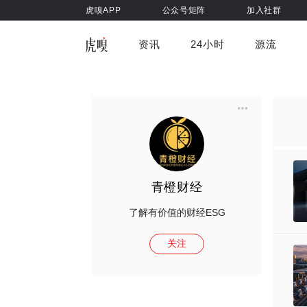
虎嗅APP
公众号矩阵
加入社群
资讯
24小时
源流
全部
前沿科技
车与出行
虎嗅视
游戏娱乐
健康
青橙财经
了解有价值的财经ESG
关注