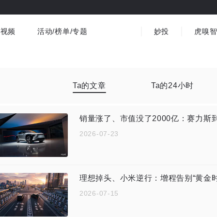
视频
活动/榜单/专题
妙投
虎嗅
商业消费
社会文化
金融财经
出海
界
视频精选
书影音
医疗
3C数码
观点
Ta的文章
Ta的24小时
销量涨了、市值没了2000亿：赛力斯到
2026-07-23
理想掉头、小米逆行：增程告别“黄金时
2026-07-15