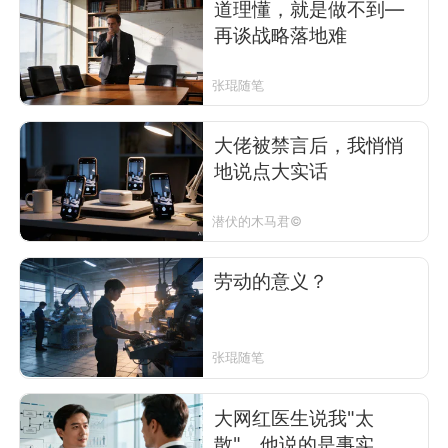
道理懂，就是做不到—
再谈战略落地难
张琨随笔
大佬被禁言后，我悄悄
地说点大实话
潜伏的木马君©
劳动的意义？
张琨随笔
大网红医生说我"太
散"，他说的是事实，但