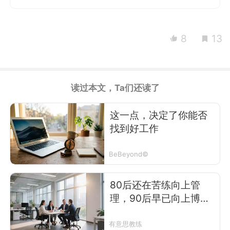
8
13
读过本文，Ta们还读了
这一点，决定了你能否
找到好工作
BeBeyond©
80后还在苦练向上管
理，90后早已向上博
弈：职场的游戏规则，
早就翻篇了
有意思教练