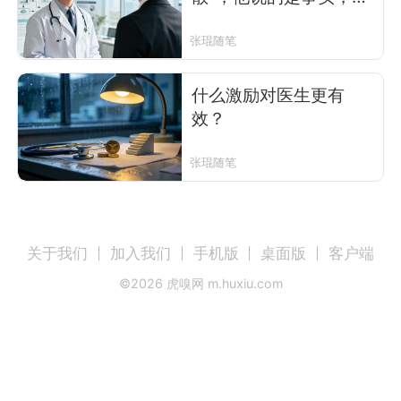
这才是对的
张琨随笔
什么激励对医生更有
效？
张琨随笔
关于我们
加入我们
手机版
桌面版
客户端
©
2026
虎嗅网 m.huxiu.com