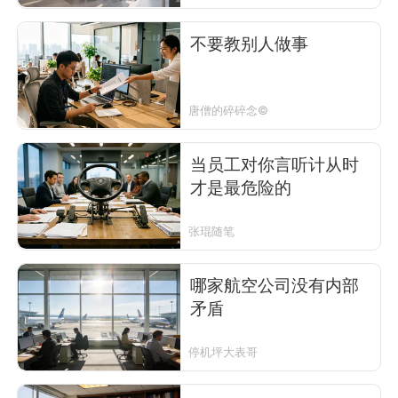
不要教别人做事
唐僧的碎碎念©
当员工对你言听计从时
才是最危险的
张琨随笔
哪家航空公司没有内部
矛盾
停机坪大表哥