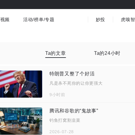
视频
活动/榜单/专题
妙投
虎嗅
商业消费
社会文化
金融财经
出海
界
视频精选
书影音
医疗
3C数码
观点
Ta的文章
Ta的24小时
特朗普又整了个好活
凡是杀不死你的让你更强大
9小时前
腾讯和谷歌的“鬼故事”
钓鱼打窝割韭菜
2026-07-28