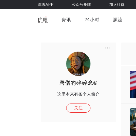
虎嗅APP
公众号矩阵
加入社群
资讯
24小时
源流
全部
前沿科技
车与出行
虎嗅视
游戏娱乐
健康
唐僧的碎碎念©
这里本来有条个人简介
关注