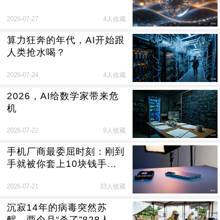
2026-07-27
4人收藏
算力狂奔的年代，AI开始跟
人类抢水喝？
2026-07-24
4人收藏
2026，AI给数学家带来危
机
2026-07-22
9人收藏
手机厂商最委屈时刻：刚到
手就被你套上10块钱手机
壳
2026-07-21
33人收藏
沉寂14年的病毒突然苏
醒，两个月“杀了”828人