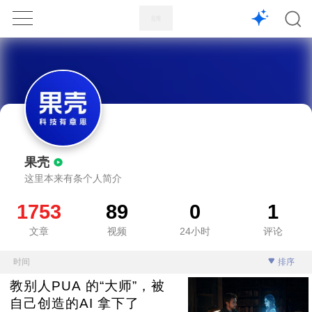
1X
APP
主页
果壳
这里本来有条个人简介
1753
89
0
1
文章
视频
24小时
评论
时间
排序
教别人PUA 的“大师”，被
自己创造的AI 拿下了