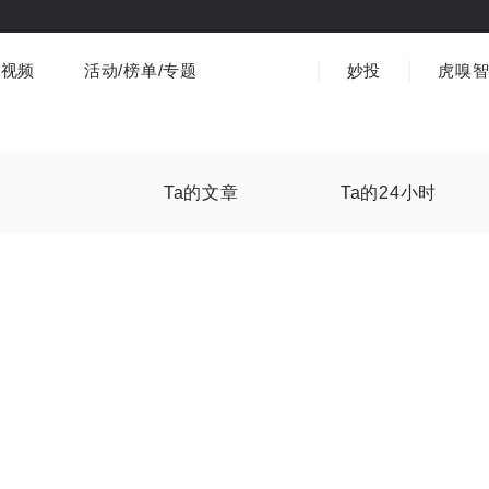
视频
活动/榜单/专题
妙投
虎嗅
商业消费
社会文化
金融财经
出海
界
视频精选
书影音
医疗
3C数码
观点
Ta的文章
Ta的24小时