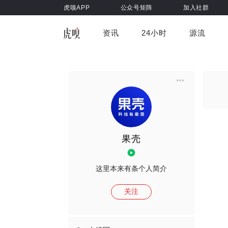
虎嗅APP
公众号矩阵
加入社群
资讯
24小时
源流
全部
前沿科技
车与出行
虎嗅视
游戏娱乐
健康
果壳
这里本来有条个人简介
关注