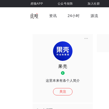
虎嗅APP
公众号矩阵
加入社群
资讯
24小时
源流
全部
前沿科技
车与出行
虎嗅视
游戏娱乐
健康
果壳
这里本来有条个人简介
关注