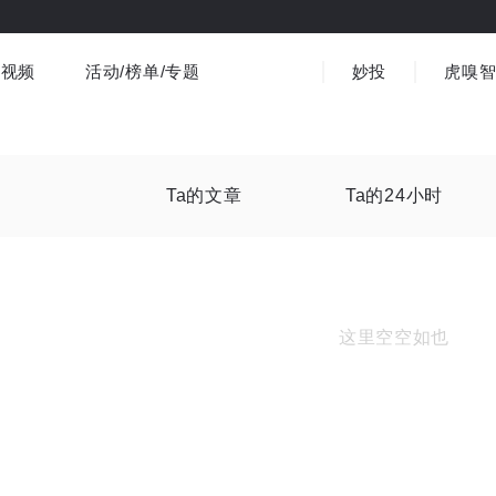
视频
活动/榜单/专题
妙投
虎嗅
商业消费
社会文化
金融财经
出海
界
视频精选
书影音
医疗
3C数码
观点
Ta的文章
Ta的24小时
这里空空如也