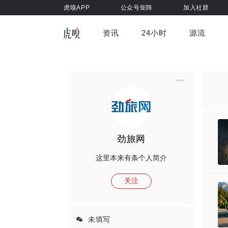
虎嗅APP
公众号矩阵
加入社群
资讯
24小时
源流
全部
前沿科技
车与出行
虎嗅视
游戏娱乐
健康
劲旅网
这里本来有条个人简介
关注
未填写