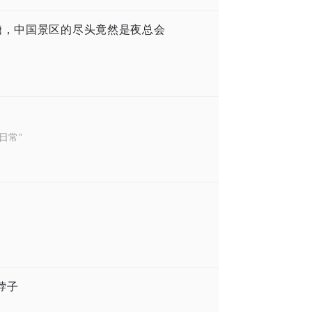
糖，中国景区的尽头竟然是夜总会
日常”
脖子