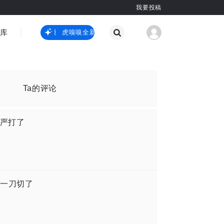
我要投稿
智库
虎嗅嗅全新升级
虎嗅嗅全新升级
国际热点
其他
Ta的评论
轮严打了
一刀切了