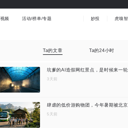
视频
活动/榜单/专题
妙投
虎嗅
商业消费
社会文化
金融财经
出海
界
视频精选
书影音
医疗
3C数码
观点
Ta的文章
Ta的24小时
坑爹的AI造假网红景点，是时候来一
3天前
肆虐的低价游购物团，今年暑期被北京
5天前