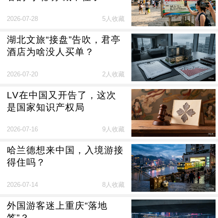
2026-07-28
5人收藏
湖北文旅“接盘”告吹，君亭
酒店为啥没人买单？
2026-07-20
2人收藏
LV在中国又开告了，这次
是国家知识产权局
2026-07-16
9人收藏
哈兰德想来中国，入境游接
得住吗？
2026-07-14
8人收藏
外国游客迷上重庆“落地
签”？