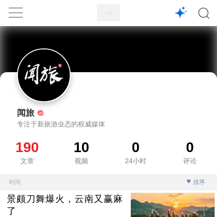
1X
APP
主页
闻旅
专注于新旅游业态的权威媒体
190
10
0
0
文章
视频
24小时
评论
时间
排序
景颇刀舞爆火，云南又赢麻
了