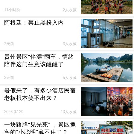
11小时前
2人收藏
阿根廷：禁止黑粉入内
2天前
3人收藏
贵州景区“伴漂”翻车，情绪
陪伴这门生意该醒醒了
3天前
5人收藏
暑假来了，有多少酒店民宿
老板根本笑不出来？
2026-07-29
13人收藏
一块路牌“见光死” ，景区揽
客的“小聪明”藏不住了？