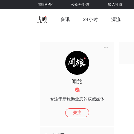
虎嗅APP
公众号矩阵
加入社群
资讯
24小时
源流
全部
前沿科技
车与出行
虎嗅视
游戏娱乐
健康
闻旅
专注于新旅游业态的权威媒体
关注