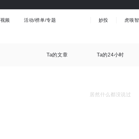
视频
活动/榜单/专题
妙投
虎嗅
商业消费
社会文化
金融财经
出海
界
视频精选
书影音
医疗
3C数码
观点
Ta的文章
Ta的24小时
居然什么都没说过