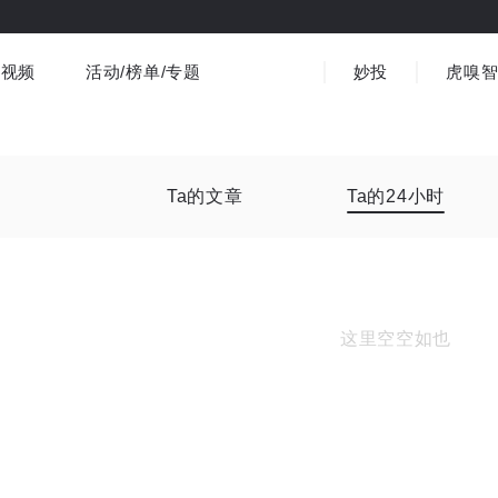
视频
活动/榜单/专题
妙投
虎嗅
商业消费
社会文化
金融财经
出海
界
视频精选
书影音
医疗
3C数码
观点
Ta的文章
Ta的24小时
这里空空如也