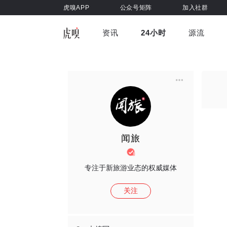
虎嗅APP
公众号矩阵
加入社群
资讯
24小时
源流
全部
前沿科技
车与出行
虎嗅视
游戏娱乐
健康
闻旅
专注于新旅游业态的权威媒体
关注