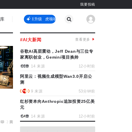
我要投稿
智库
虎嗅嗅全新升级
虎嗅嗅全新升级
国际热点
#AI大新闻
查看更多
其他
谷歌AI高层震动，Jeff Dean与三位专
家离职创业，Gemini项目换帅
14 来源
12小时前
阿里云：视频生成模型Wan3.0开启公
测
9 来源
53分钟前
红杉资本向Anthropic追加投资25亿美
元
14 来源
12小时前
2