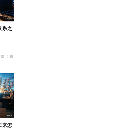
派系之
1
未来怎