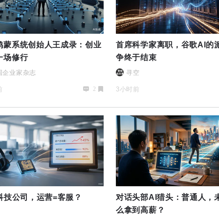
鸿蒙系统创始人王成录：创业
首席科学家离职，谷歌AI的
一场修行
争终于结束
国企业家杂志
寻空
前
3小时前
2
I科技公司，运营=客服？
对话头部AI猎头：普通人，
么拿到高薪？