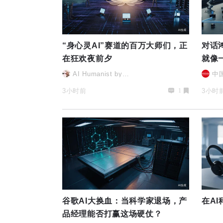
“身心灵AI”赛道的百万大师们，正
对话
在狂欢夜前夕
就像
AI Humanist by杉
中
森楠©
3小时前
3小时
1
谷歌AI大换血：当科学家退场，产
在A
品经理能否打赢这场硬仗？