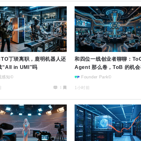
CTO丁琰离职，鹿明机器人还
和四位一线创业者聊聊：To
All in UMI”吗
Agent 那么卷，ToB 的机
哪、落地卡点在哪？
观感知©
Founder Park©
前
1小时前
1