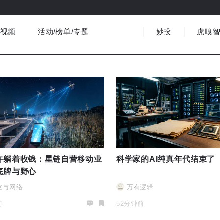
视频
活动/榜单/专题
妙投
虎嗅
商业消费
社会文化
金融财经
出海
界
视频精选
书影音
医疗
3C数码
观点
许躺着收钱：星链自营移动业
科学家的AI纯真年代结束了
底牌与野心
空与网络
万有逻辑
前
52分钟前