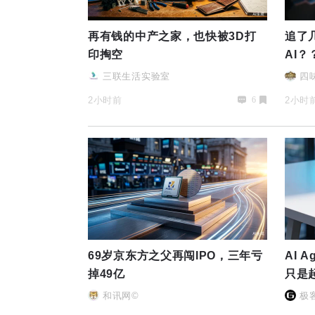
再有钱的中产之家，也快被3D打
追了
印掏空
AI？
三联生活实验室
四
2小时前
2小时
6
69岁京东方之父再闯IPO，三年亏
AI 
掉49亿
只是
和讯网©
极