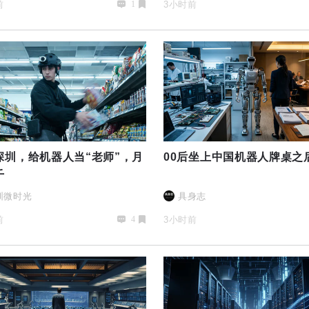
前
3小时前
1
深圳，给机器人当“老师”，月
00后坐上中国机器人牌桌之
千
圳微时光
具身志
前
3小时前
4