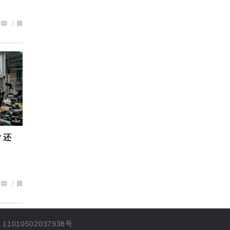
3
？还
2
1010502037938号