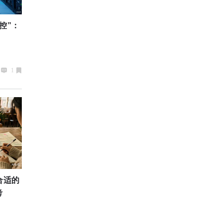
失控”：
1
合适的
考