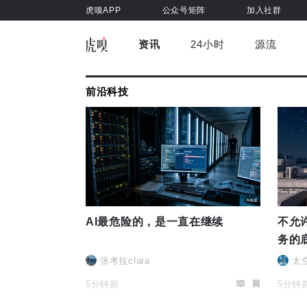
虎嗅APP
公众号矩阵
加入社群
资讯
24小时
源流
全部
前沿科技
车与出行
虎嗅视
前沿科技
游戏娱乐
健康
AI最危险的，是一直在继续
不允
务的
张考拉clara
太
5分钟前
5分钟