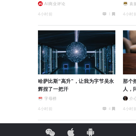
AI商业评论
袁
4小时前
4小时
1
哈萨比斯“高升”，让我为字节吴永
那个
辉捏了一把汗
人，
字母榜
介
4小时前
4小时
4