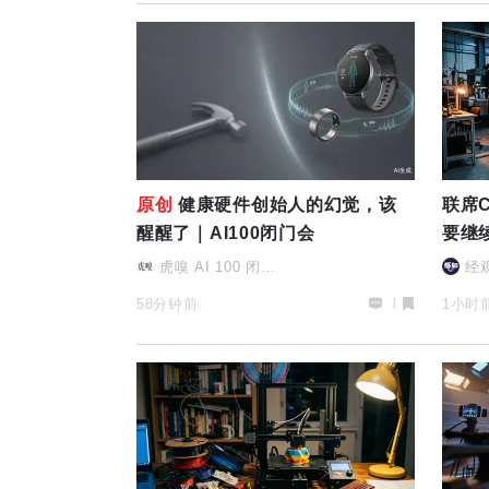
原创
健康硬件创始人的幻觉，该
联席
醒醒了｜AI100闭门会
要继续“
虎嗅 AI 100 闭门
经
会
58分钟前
1小时
1