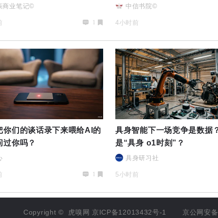
振商业笔记©
中信书院©
前
4小时前
1
把你们的谈话录下来喂给AI的
具身智能下一场竞争是数据
问过你吗？
是“具身 o1时刻”？
心
具身研习社
前
5小时前
1
Copyright ©
虎嗅网
京ICP备12013432号-1
京公网安备 1