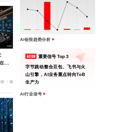
AI创投趋势分析
C
重要信号 Top 3
会在
华为昇腾宣布已支持 RL 训推
一致性，实测获得最高 60% 性
能收益
2
AI行业信号