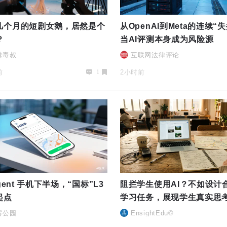
几个月的短剧女鹅，居然是个
从OpenAI到Meta的连续“
？
当AI评测本身成为风险源
味毒叔
互联网法律评论
前
2小时前
1
Agent 手机下半场，“国标”L3
阻拦学生使用AI？不如设计
起点
学习任务，展现学生真实思
客公园
EnsightEdu©