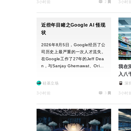
3小时前
3小时
2
近些年目睹之Google AI 怪现
状
2026年8月5日，Google经历了公
司历史上最严重的一次人才流失。
在Google工作了27年的Jeff Dea
n，与Sanjay Ghemawat、Oriol
我在
Vinyals、Quoc Le一起离
入八
硅基立场
深
3小时前
3小时
3