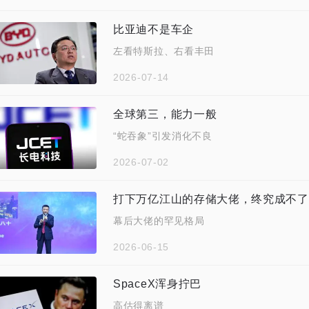
比亚迪不是车企
左看特斯拉、右看丰田
2026-07-14
全球第三，能力一般
“蛇吞象”引发消化不良
2026-07-02
打下万亿江山的存储大佬，终究成不了
幕后大佬的罕见格局
2026-06-15
SpaceX浑身拧巴
高估得离谱