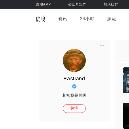
虎嗅APP
公众号矩阵
加入社群
资讯
24小时
源流
全部
前沿科技
车与出行
虎嗅视
游戏娱乐
健康
Eastland
其实我是兽医
关注