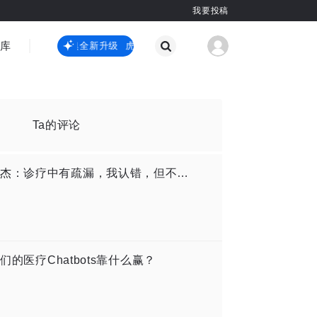
我要投稿
智库
虎嗅嗅全新升级
虎嗅嗅全新升级
国际热点
其他
Ta的评论
对话一级甲等医疗事故涉事儿科医生韩杰：诊疗中有疏漏，我认错，但不能认罪
们的医疗Chatbots靠什么赢？