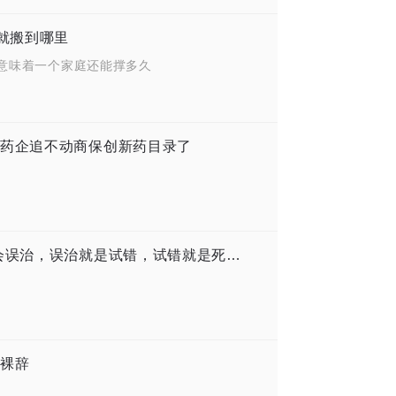
就搬到哪里
意味着一个家庭还能撑多久
药企追不动商保创新药目录了
高善文的疑难肿瘤诊治迷航：“误诊就会误治，误治就是试错，试错就是死亡”
裸辞