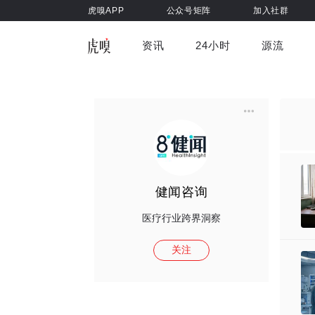
虎嗅APP
公众号矩阵
加入社群
资讯
24小时
源流
全部
前沿科技
车与出行
虎嗅视
游戏娱乐
健康
健闻咨询
医疗行业跨界洞察
关注