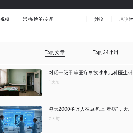
视频
活动/榜单/专题
妙投
虎嗅
商业消费
社会文化
金融财经
出海
界
视频精选
书影音
医疗
3C数码
观点
Ta的文章
Ta的24小时
1天前
每天2000多万人在豆包上“看病”，大厂
2天前