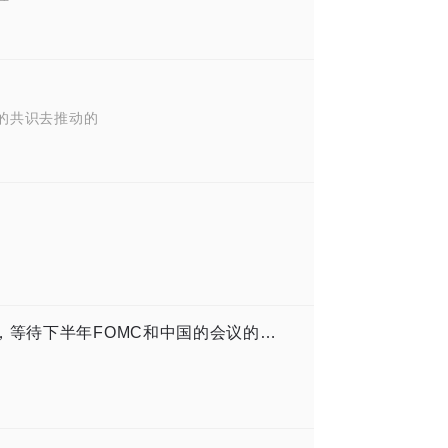
的共识去推动的
7月的看点：情绪极度悲观的商品市场，等待下半年FOMC和中国的会议的可能拐点