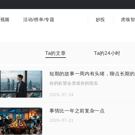
视频
活动/榜单/专题
妙投
虎嗅
商业消费
社会文化
金融财经
出海
界
视频精选
书影音
医疗
3C数码
观点
Ta的文章
Ta的24小时
短期的故事一周内有头绪，聊点长期的
你的欲望会变成你的现实
2026-07-24
事情比一年之前复杂一点
2026-07-21