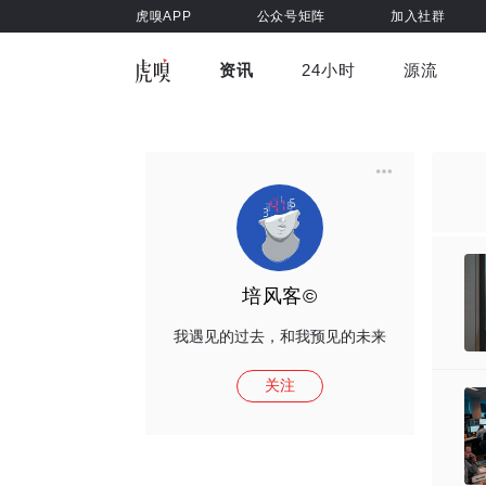
虎嗅APP
公众号矩阵
加入社群
资讯
24小时
源流
全部
前沿科技
车与出行
虎嗅视
游戏娱乐
健康
培风客©
我遇见的过去，和我预见的未来
关注