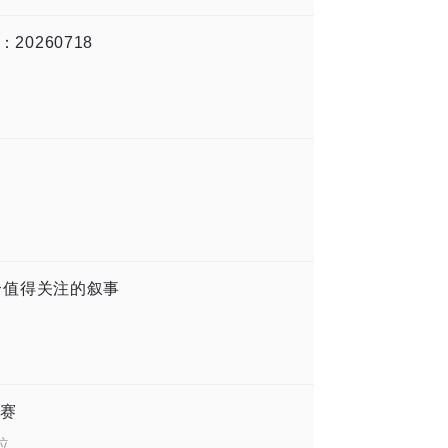
：20260718
一个值得关注的叙事
赛
位